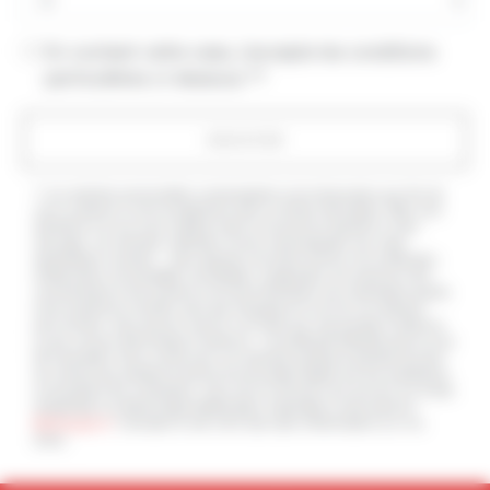
En cochant cette case, j'accepte les conditions
particulières ci-dessous **
ENVOYER
** Les données personnelles communiquées sont nécessaires aux fins de
vous contacter et sont enregistrées dans un fichier informatisé. Elles sont
destinées à et ses sous-traitants dans le seul but de répondre à votre
message. Les données collectées seront communiquées aux seuls
destinataires suivants: . Vous disposez de droits d’accès, de rectification,
d’effacement, de portabilité, de limitation, d’opposition, de retrait de votre
consentement à tout moment et du droit d’introduire une réclamation auprès
d’une autorité de contrôle, ainsi que d’organiser le sort de vos données
post-mortem. Vous pouvez exercer ces droits par voie postale à l'adresse
ou par courrier électronique à l'adresse . Un justificatif d'identité pourra vous
être demandé. Nous conservons vos données pendant la période de prise
de contact puis pendant la durée de prescription légale aux fins probatoires
et de gestion des contentieux. Vous avez le droit de vous inscrire sur la liste
d'opposition au démarchage téléphonique, disponible à cette adresse:
Bloctel.gouv.fr
. Consultez le site cnil.fr pour plus d’informations sur vos
droits.