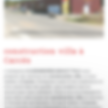
construction villa à
Carcès
L’entreprise
A.DJENDEREDJIAN ET FILS
vous
propose ses services en
construction villa
, si vous
habitez à
Carcès
. Entreprise usant d’une expérience et
d’un savoir-faire de qualité, nous mettons tout en
oeuvre pour vous satisfaire. Nous vous accompagnons
ainsi dans votre projet de
construction villa
et sommes
à l’écoute de vos besoins. Si vous habitez à
Carcès
,