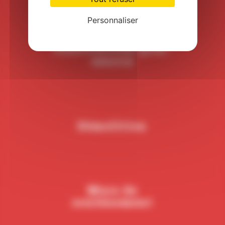
Personnaliser
Construction gros-
oeuvre
Démolition
Murs de
soutènement