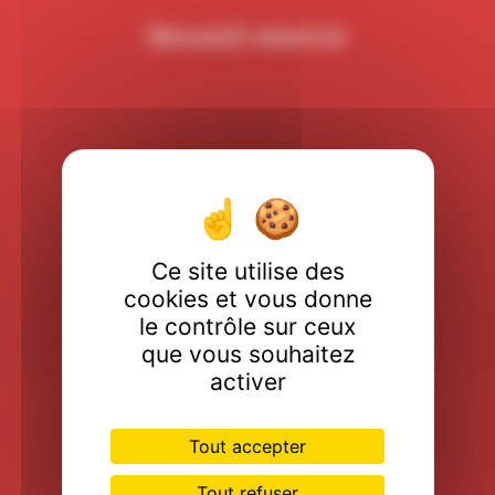
Second oeuvre
VRD
Ce site utilise des
cookies et vous donne
Assainissement
le contrôle sur ceux
que vous souhaitez
activer
Tout accepter
Villas
Tout refuser