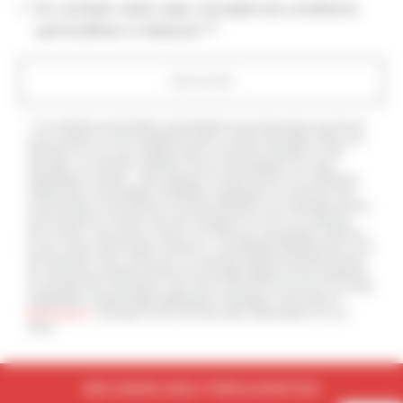
En cochant cette case, j'accepte les conditions
particulières ci-dessous **
ENVOYER
** Les données personnelles communiquées sont nécessaires aux fins de
vous contacter et sont enregistrées dans un fichier informatisé. Elles sont
destinées à et ses sous-traitants dans le seul but de répondre à votre
message. Les données collectées seront communiquées aux seuls
destinataires suivants: . Vous disposez de droits d’accès, de rectification,
d’effacement, de portabilité, de limitation, d’opposition, de retrait de votre
consentement à tout moment et du droit d’introduire une réclamation auprès
d’une autorité de contrôle, ainsi que d’organiser le sort de vos données
post-mortem. Vous pouvez exercer ces droits par voie postale à l'adresse
ou par courrier électronique à l'adresse . Un justificatif d'identité pourra vous
être demandé. Nous conservons vos données pendant la période de prise
de contact puis pendant la durée de prescription légale aux fins probatoires
et de gestion des contentieux. Vous avez le droit de vous inscrire sur la liste
d'opposition au démarchage téléphonique, disponible à cette adresse:
Bloctel.gouv.fr
. Consultez le site cnil.fr pour plus d’informations sur vos
droits.
RECHERCHES FRÉQUENTES