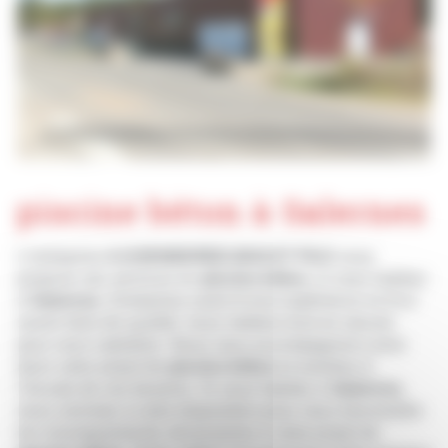
piscine béton à Salernes
L’entreprise
A.DJENDEREDJIAN ET FILS
vous
propose ses services en
piscine béton
, si vous habitez
à
Salernes
. Entreprise usant d’une expérience et d’un
savoir-faire de qualité, nous mettons tout en oeuvre
pour vous satisfaire. Nous vous accompagnons ainsi
dans votre projet de
piscine béton
et sommes à
l’écoute de vos besoins. Si vous habitez à
Salernes
,
nous sommes à votre disposition pour vous transmettre
les renseignements nécessaires à votre projet de