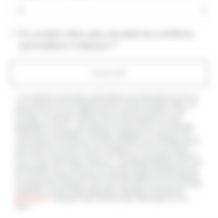
En cochant cette case, j'accepte les conditions
particulières ci-dessous **
ENVOYER
** Les données personnelles communiquées sont nécessaires aux fins de
vous contacter et sont enregistrées dans un fichier informatisé. Elles sont
destinées à et ses sous-traitants dans le seul but de répondre à votre
message. Les données collectées seront communiquées aux seuls
destinataires suivants: . Vous disposez de droits d’accès, de rectification,
d’effacement, de portabilité, de limitation, d’opposition, de retrait de votre
consentement à tout moment et du droit d’introduire une réclamation auprès
d’une autorité de contrôle, ainsi que d’organiser le sort de vos données
post-mortem. Vous pouvez exercer ces droits par voie postale à l'adresse
ou par courrier électronique à l'adresse . Un justificatif d'identité pourra vous
être demandé. Nous conservons vos données pendant la période de prise
de contact puis pendant la durée de prescription légale aux fins probatoires
et de gestion des contentieux. Vous avez le droit de vous inscrire sur la liste
d'opposition au démarchage téléphonique, disponible à cette adresse:
Bloctel.gouv.fr
. Consultez le site cnil.fr pour plus d’informations sur vos
droits.