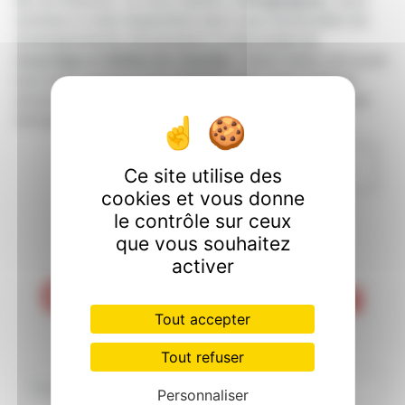
de vos besoins. Si vous habitez à
Draguignan
, nous
sommes à votre disposition pour vous transmettre les
renseignements nécessaires à votre projet de
recyclage et déblai de chantier
. Notre métier est avant
tout notre passion et le partager avec vous renforce
encore plus notre désir de réussir. Toute notre équipe
est qualifiée et travaille avec propreté et rigueur.
EN SAVOIR PLUS
Ce site utilise des
cookies et vous donne
le contrôle sur ceux
que vous souhaitez
activer
Contactez nous
Tout accepter
Tout refuser
Personnaliser