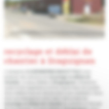
recyclage et déblai de
chantier à Draguignan
L’entreprise
A.DJENDEREDJIAN ET FILS
vous
propose ses services en
recyclage et déblai de
chantier
, si vous habitez à
Draguignan
. Entreprise
usant d’une expérience et d’un savoir-faire de qualité,
nous mettons tout en oeuvre pour vous satisfaire. Nous
vous accompagnons ainsi dans votre projet de
recyclage et déblai de chantier
et sommes à l’écoute