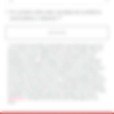
En cochant cette case, j'accepte les conditions
particulières ci-dessous **
ENVOYER
** Les données personnelles communiquées sont nécessaires aux fins de
vous contacter et sont enregistrées dans un fichier informatisé. Elles sont
destinées à et ses sous-traitants dans le seul but de répondre à votre
message. Les données collectées seront communiquées aux seuls
destinataires suivants: . Vous disposez de droits d’accès, de rectification,
d’effacement, de portabilité, de limitation, d’opposition, de retrait de votre
consentement à tout moment et du droit d’introduire une réclamation auprès
d’une autorité de contrôle, ainsi que d’organiser le sort de vos données
post-mortem. Vous pouvez exercer ces droits par voie postale à l'adresse
ou par courrier électronique à l'adresse . Un justificatif d'identité pourra vous
être demandé. Nous conservons vos données pendant la période de prise
de contact puis pendant la durée de prescription légale aux fins probatoires
et de gestion des contentieux. Vous avez le droit de vous inscrire sur la liste
d'opposition au démarchage téléphonique, disponible à cette adresse:
Bloctel.gouv.fr
. Consultez le site cnil.fr pour plus d’informations sur vos
droits.