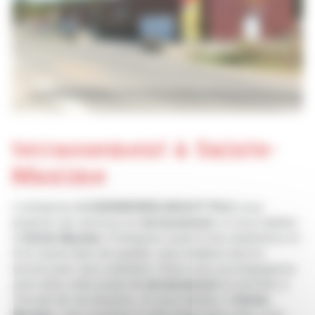
terrassement à Sainte-
Maxime
L’entreprise
A.DJENDEREDJIAN ET FILS
vous
propose ses services en
terrassement
, si vous habitez
à
Sainte-Maxime
. Entreprise usant d’une expérience et
d’un savoir-faire de qualité, nous mettons tout en
oeuvre pour vous satisfaire. Nous vous accompagnons
ainsi dans votre projet de
terrassement
et sommes à
l’écoute de vos besoins. Si vous habitez à
Sainte-