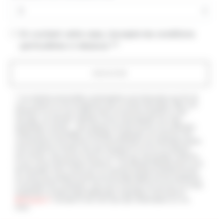
En cochant cette case, j'accepte les conditions
particulières ci-dessous **
ENVOYER
** Les données personnelles communiquées sont nécessaires aux fins de
vous contacter et sont enregistrées dans un fichier informatisé. Elles sont
destinées à et ses sous-traitants dans le seul but de répondre à votre
message. Les données collectées seront communiquées aux seuls
destinataires suivants: . Vous disposez de droits d’accès, de rectification,
d’effacement, de portabilité, de limitation, d’opposition, de retrait de votre
consentement à tout moment et du droit d’introduire une réclamation auprès
d’une autorité de contrôle, ainsi que d’organiser le sort de vos données
post-mortem. Vous pouvez exercer ces droits par voie postale à l'adresse
ou par courrier électronique à l'adresse . Un justificatif d'identité pourra vous
être demandé. Nous conservons vos données pendant la période de prise
de contact puis pendant la durée de prescription légale aux fins probatoires
et de gestion des contentieux. Vous avez le droit de vous inscrire sur la liste
d'opposition au démarchage téléphonique, disponible à cette adresse:
Bloctel.gouv.fr
. Consultez le site cnil.fr pour plus d’informations sur vos
droits.