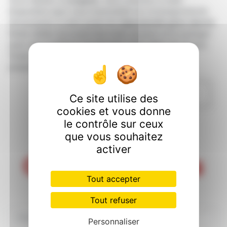
vous habitez à
Lorgues
, nous sommes à votre
disposition pour vous transmettre les renseignements
nécessaires à votre projet de
maçonnerie gros œuvre
.
Notre métier est avant tout notre passion et le partager
avec vous renforce encore plus notre désir de réussir.
Toute notre équipe est qualifiée et travaille avec
propreté et rigueur.
EN SAVOIR PLUS
Ce site utilise des
cookies et vous donne
le contrôle sur ceux
que vous souhaitez
activer
Contactez nous
Tout accepter
Tout refuser
Personnaliser