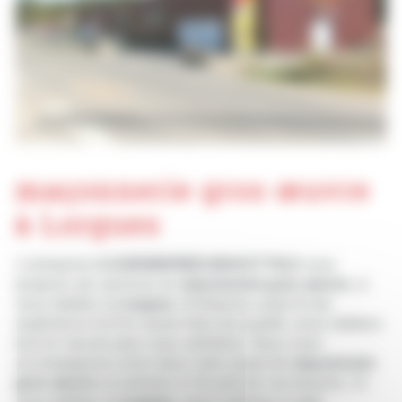
maçonnerie gros œuvre
à Lorgues
L’entreprise
A.DJENDEREDJIAN ET FILS
vous
propose ses services en
maçonnerie gros œuvre
, si
vous habitez à
Lorgues
. Entreprise usant d’une
expérience et d’un savoir-faire de qualité, nous mettons
tout en oeuvre pour vous satisfaire. Nous vous
accompagnons ainsi dans votre projet de
maçonnerie
gros œuvre
et sommes à l’écoute de vos besoins. Si